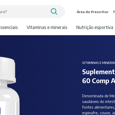
Área do Prescritor
T
essenciais
vitaminas e minerais
nutrição esportiva
VITAMINAS E MINERAI
Suplement
60 Comp A
Denominada de Mena
saudáveis do inte
fontes alimentares
espinafre, couve, a