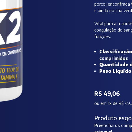
porco; encontrada 
e ainda no chá verd
Vital para a manut
coagulação do san
funções.
Classificaçã
comprimidos
Quantidade 
Peso Líquido
R$ 49,06
ou
em 1x de R$ 49,
Produto esgo
Preencha os campo
estoque!