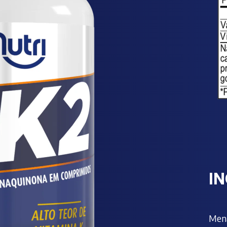
I
Mena