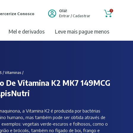
Olá!
0
ercerize Conosco
Entrar / Cadastrar
mel e derivados
leve mais pague menos
S
/
Vitaminas
/
o De Vitamina K2 MK7 149MCG
pisNutri
quinona, a Vitamina K2 é produzida por bactérias
stino humano, mas também pode ser obtida através de
, exemplos: vegetais verde-escuros e folhosos, como o
grião e brócolis, também no fígado de boi, frango e