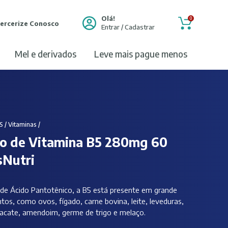
Olá!
0
ercerize Conosco
Entrar / Cadastrar
mel e derivados
leve mais pague menos
S
/
Vitaminas
/
o de Vitamina B5 280mg 60
sNutri
 Ácido Pantotênico, a B5 está presente em grande
tos, como ovos, fígado, carne bovina, leite, leveduras,
abacate, amendoim, germe de trigo e melaço.