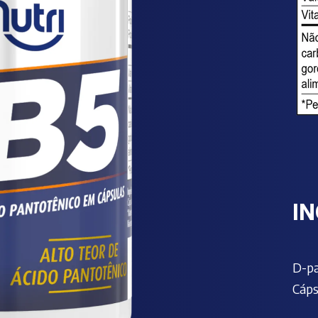
I
D-pa
Cáps