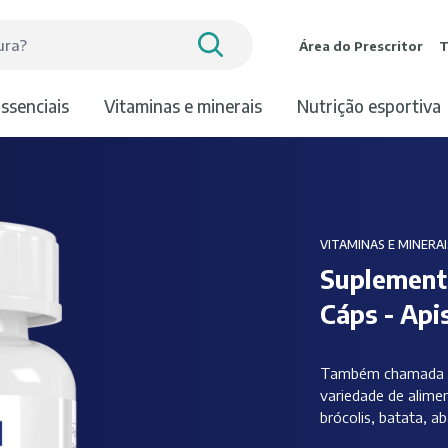
Área do Prescritor
T
essenciais
vitaminas e minerais
nutrição esportiva
VITAMINAS E MINERAI
Suplement
Cáps - Api
Também chamada de
variedade de alimen
brócolis, batata, 