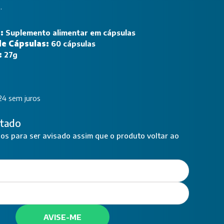
.
o:
Suplemento alimentar em cápsulas
de Cápsulas:
60 cápsulas
:
27g
24 sem juros
tado
s para ser avisado assim que o produto voltar ao
AVISE-ME