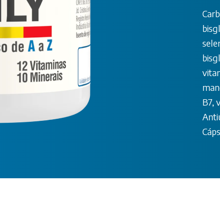
Carb
bisg
sele
bisgl
vita
mang
B7, 
Anti
Cáps