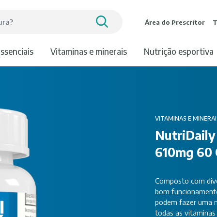
Área do Prescritor
T
essenciais
vitaminas e minerais
nutrição esportiva
VITAMINAS E MINERAI
NutriDaily
610mg 60 
Composto com diver
bom funcionamento 
podem fazer uma me
todas as vitaminas