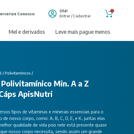
Olá!
0
ercerize Conosco
Entrar / Cadastrar
mel e derivados
leve mais pague menos
S
/
Polivitamínicos
/
 Polivitamínico Min. A a Z
Cáps ApisNutri
sos tipos de vitaminas e minerais essenciais para o
de nosso corpo, como: A, B, C, D, E, e K, juntas elas
lhor qualidade de vida pois nele está presente quase
 que nosso corpo necessita, sendo assim um grande