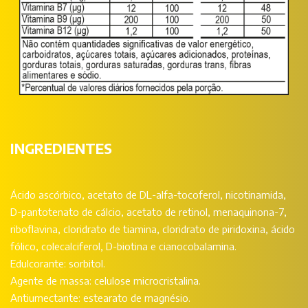
INGREDIENTES
Ácido ascórbico, acetato de DL-alfa-tocoferol, nicotinamida,
D-pantotenato de cálcio, acetato de retinol, menaquinona-7,
riboflavina, cloridrato de tiamina, cloridrato de piridoxina, ácido
fólico, colecalciferol, D-biotina e cianocobalamina.
Edulcorante: sorbitol.
Agente de massa: celulose microcristalina.
Antiumectante: estearato de magnésio.