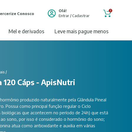
Olá!
0
ercerize Conosco
Entrar / Cadastrar
mel e derivados
leve mais pague menos
ais
/
 120 Cáps - ApisNutri
hormônio produzido naturalmente pela Glândula Pineal
ro. Possui como principal função regular o Ciclo
s biológicas que acontecem no período de 24h) que está
a ao sono, por isso é considerado o hormônio do sono;
tonina atua como antioxidante e auxilia em várias