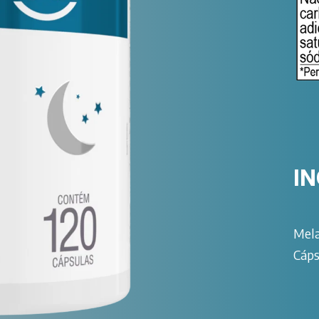
I
Mela
Cáps