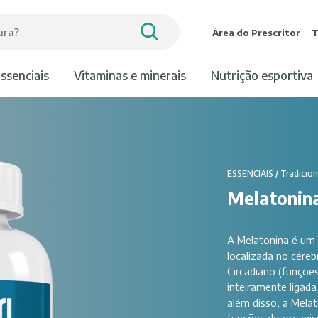
Área do Prescritor
T
essenciais
vitaminas e minerais
nutrição esportiva
ESSENCIAIS
/
Tradicion
Melatonina
A Melatonina é um 
localizada no céreb
Circadiano (funçõe
inteiramente ligad
além disso, a Mela