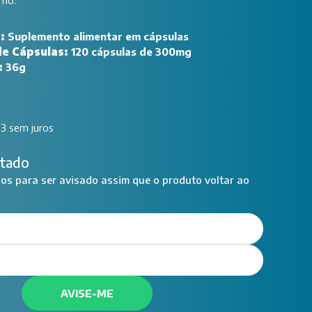
smo.
o:
Suplemento alimentar em cápsulas
de Cápsulas:
120 cápsulas de 300mg
:
36g
33 sem juros
tado
s para ser avisado assim que o produto voltar ao
AVISE-ME