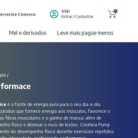
Olá!
0
ercerize Conosco
Entrar / Cadastrar
mel e derivados
leve mais pague menos
NOS
/
rformace
ice
é a fonte de energia pura para o seu dia-a-dia.
ácidos que fornece energia aos músculos, favorece o
s fibras musculares e o ganho de massa; além de
nho físico e diminuir o risco de lesões. Creatina Pump
umento do desempenho físico durante exercícios repetidos