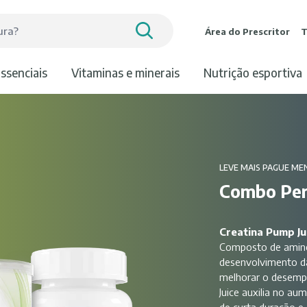
Área do Prescritor
T
essenciais
vitaminas e minerais
nutrição esportiva
LEVE MAIS PAGUE ME
Combo Pe
Creatina Pump Ju
Composto de amino
desenvolvimento da
melhorar o desempe
Juice auxilia no a