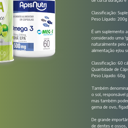
de curta duração e
Classificação: Sup
Peso Líquido: 200g
É um suplemento a
considerado uma 'g
naturalmente pelo 
alimentação e/ou 
Classificação: 60 c
Quantidade de Cáp
Peso Líquido: 60g.
Também denomin
o sol, responsável
mas também podemos
gema de ovo, fígado
De grande importân
de dentes e ossos,