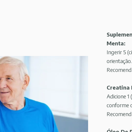
Suplemen
Menta:
Ingerir 5 
orientação.
Recomendaç
Creatina 
Adicione 1
conforme o
Recomendaç
Óleo De 