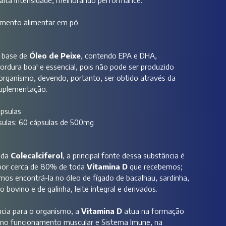
 alta intensidade, melhorando performance.
lemento alimentar em pó
 base de
Óleo de Peixe
, contendo EPA e DHA,
ordura boa' e essencial, pois não pode ser produzido
organismo, devendo, portanto, ser obtido através da
suplementação.
ápsulas
sulas: 60 cápsulas de 500mg
ada
Colecalciferol
, a principal fonte dessa substância é
 por cerca de 80% de toda
Vitamina D
que recebemos;
 encontrá-la no óleo de fígado de bacalhau, sardinha,
 bovino e de galinha, leite integral e derivados.
cia para o organismo, a
Vitamina D
atua na formação
 no funcionamento muscular e Sistema Imune, na