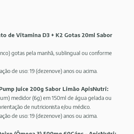
to de Vitamina D3 + K2 Gotas 20ml Sabor
(cinco) gotas pela manhã, sublingual ou conforme
ão de uso: 19 (dezenove) anos ou acima.
Pump Juice 200g Sabor Limão ApisNutri:
 (um) medidor (6g) em 150ml de água gelada ou
rientação de nutricionista e/ou médico.
ão de uso: 19 (dezenove) anos ou acima.
Peixe (Ômega 3) 500mg 60Cáps - ApisNutri: