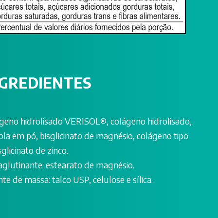
NGREDIENTES
geno hidrolisado VERISOL®, colágeno hidrolisado,
ola em pó, bisglicinato de magnésio, colágeno tipo
isglicinato de zinco.
aglutinante: estearato de magnésio.
te de massa: talco USP, celulose e sílica.