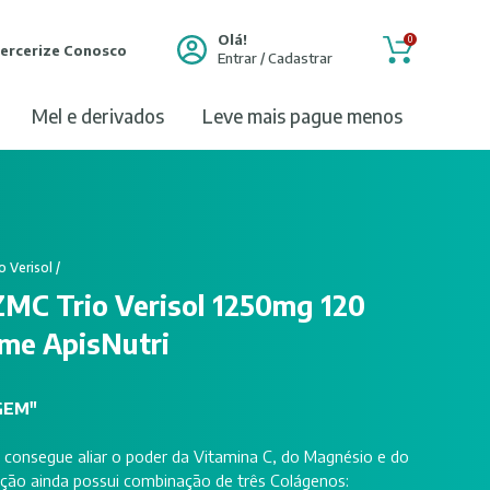
Olá!
0
ercerize Conosco
Entrar / Cadastrar
mel e derivados
leve mais pague menos
o Verisol
/
ZMC Trio Verisol 1250mg 120
e ApisNutri
GEM"
consegue aliar o poder da Vitamina C, do Magnésio e do
ção ainda possui combinação de três Colágenos: