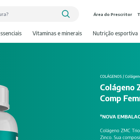
Área do Prescritor
T
essenciais
vitaminas e minerais
nutrição esportiva
COLÁGENOS
/
Colágen
Colágeno 
Comp Femm
"NOVA EMBALA
Colágeno ZMC Trio 
Zinco. Sua composi