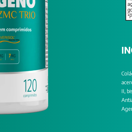
I
Colá
acer
II, b
Anti
Agen