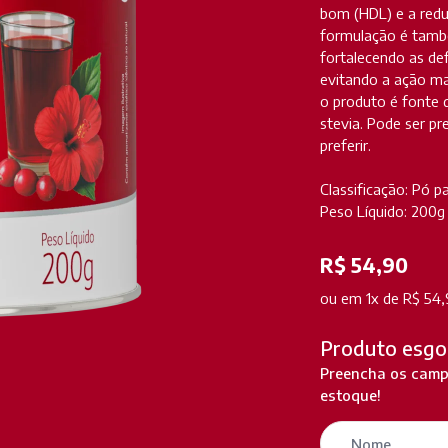
bom (HDL) e a reduz
formulação é tamb
fortalecendo as de
evitando a ação mal
o produto é fonte 
stevia. Pode ser pr
preferir.
Classificação: Pó p
Peso Líquido: 200g
R$ 54,90
ou
em 1x de R$ 54,
Produto esgo
Preencha os campo
estoque!