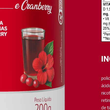
I
poli
ácid
nico
retin
de ti