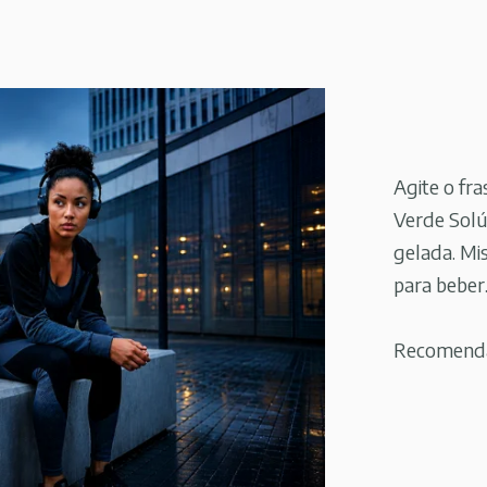
Agite o fra
Verde Solú
gelada. Mi
para beber
Recomendaç