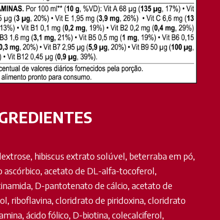
NGREDIENTES
dextrose, hibiscus extrato solúvel, beterraba em pó,
o ascórbico, acetato de DL-alfa-tocoferol,
tinamida, D-pantotenato de cálcio, acetato de
ol, riboflavina, cloridrato de piridoxina, cloridrato
amina, ácido fólico, D-biotina, colecalciferol,