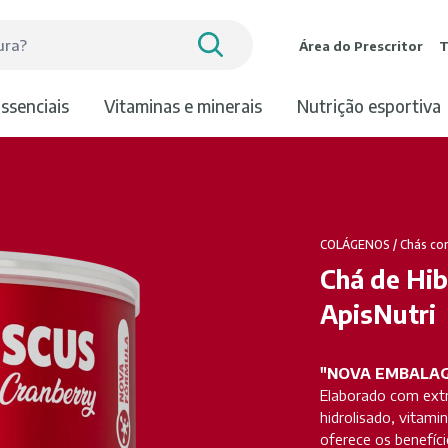
Área do Prescritor
T
essenciais
vitaminas e minerais
nutrição esportiva
COLÁGENOS
/
Chás co
Chá de Hib
ApisNutri
"NOVA EMBALA
Elaborado com extr
hidrolisado, vitami
oferece os benefíci