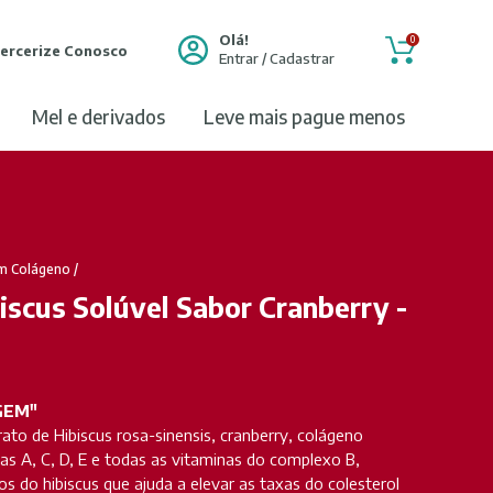
Olá!
0
ercerize Conosco
Entrar / Cadastrar
mel e derivados
leve mais pague menos
m Colágeno
/
iscus Solúvel Sabor Cranberry -
GEM"
ato de Hibiscus rosa-sinensis, cranberry, colágeno
nas A, C, D, E e todas as vitaminas do complexo B,
os do hibiscus que ajuda a elevar as taxas do colesterol