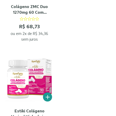
Colágeno ZMC Duo
1270mg 60 Comp
Femme - ApisNutri
R$ 68,73
ou
em 2x de R$ 34,36
sem juros
Estiki Colágeno