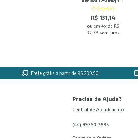
Verisol 1250mg 120
Comp Femme
ApisNutri
R$ 131,14
ou
em 4x de R$
32,78 sem juros
Frete grátis a partir de R$ 299,90
Precisa de Ajuda?
Central de Atendimento
(44) 99760-3995