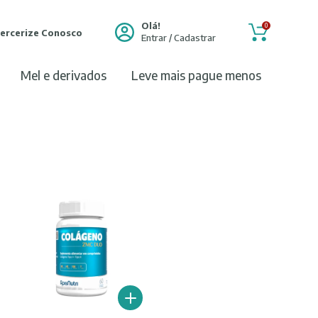
Olá!
0
ercerize Conosco
Entrar / Cadastrar
mel e derivados
leve mais pague menos