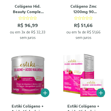
Colágeno Hid.
Colágeno Zmc
Beauty Complex
1200mg 90
Frutas Negras
Comprimidos
200g ApisNutri
Femme - ApisNutri
R$ 96,99
R$ 51,66
ou
em 3x de R$ 32,33
ou
em 1x de R$ 51,66
sem juros
sem juros
Estiki Colágeno +
Estiki Colágeno +