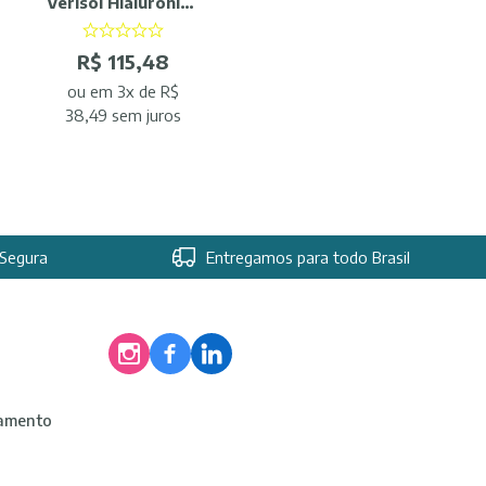
Verisol Hialurônico
1.100mg 90 Comp
ApisNutri
R$ 115,48
ou
em 3x de R$
38,49 sem juros
Segura
Entregamos para todo Brasil
lamento